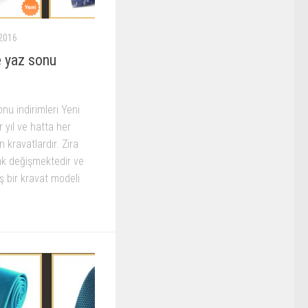
2016
e yaz sonu
nu indirimleri Yeni
 yıl ve hatta her
 kravatlardır. Zira
ak değişmektedir ve
 bir kravat modeli