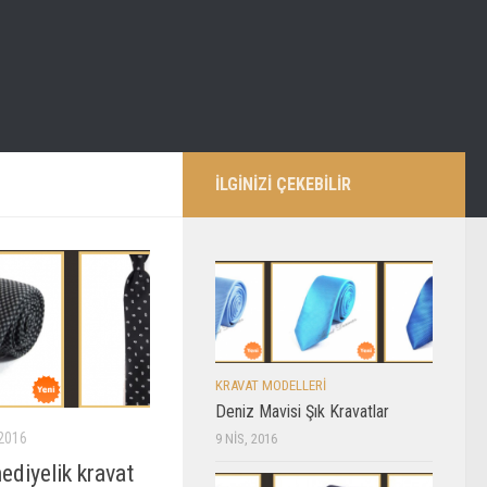
İLGİNİZİ ÇEKEBİLİR
KRAVAT MODELLERI
Deniz Mavisi Şık Kravatlar
2016
9 NIS, 2016
hediyelik kravat