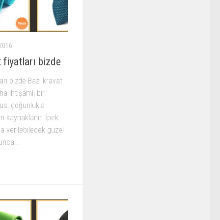
2016
 fiyatları bizde
arı bizde Bazı kravat
ha ihtişamlı bir
us, çoğunlukla
n kaynaklanır. İpek
a verilebilecek güzel
yunca...