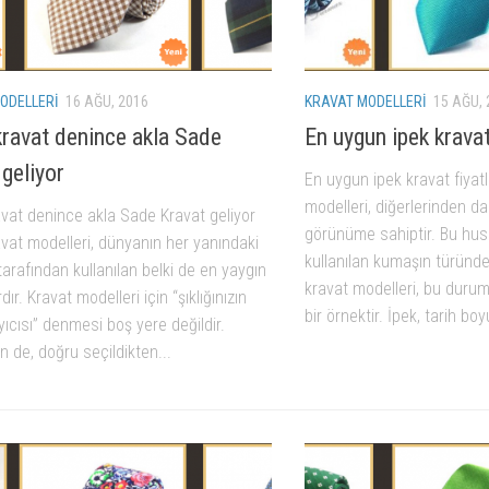
ODELLERI
16 AĞU, 2016
KRAVAT MODELLERI
15 AĞU, 
kravat denince akla Sade
En uygun ipek kravat
 geliyor
En uygun ipek kravat fiyatl
modelleri, diğerlerinden da
avat denince akla Sade Kravat geliyor
görünüme sahiptir. Bu hus
vat modelleri, dünyanın her yanındaki
kullanılan kumaşın türünde
tarafından kullanılan belki de en yaygın
kravat modelleri, bu durum
ır. Kravat modelleri için “şıklığınızın
bir örnektir. İpek, tarih bo
cısı” denmesi boş yere değildir.
 de, doğru seçildikten...