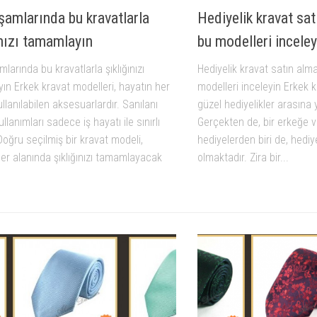
şamlarında bu kravatlarla
Hediyelik kravat sa
ınızı tamamlayın
bu modelleri inceley
larında bu kravatlarla şıklığınızı
Hediyelik kravat satın al
ın Erkek kravat modelleri, hayatın her
modelleri inceleyin Erkek k
llanılabilen aksesuarlardır. Sanılanı
güzel hediyelikler arasına 
llanımları sadece iş hayatı ile sınırlı
Gerçekten de, bir erkeğe v
 Doğru seçilmiş bir kravat modeli,
hediyelerden biri de, hediy
er alanında şıklığınızı tamamlayacak
olmaktadır. Zira bir...