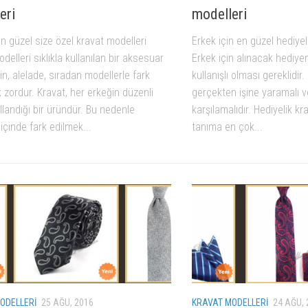
eri
modelleri
en güzel size özel kravat modelleri
Erkek için en güzel hediyel
delleri sıklıkla kullanılan bir aksesuar
Erkek için alınacak hediyen
in, alelade, sıradan modellerle fark
kullanışlı olması gereklidir
zordur. Kravat, her erkeğin düzenli
gerçekten işine yaramalı ve
llandığı bir üründür. Bu nedenle
karşılamalıdır. Hediyelik kr
 içinde fark edilmek...
tanıma en çok...
ODELLERI
25 AĞU, 2016
KRAVAT MODELLERI
24 AĞU, 