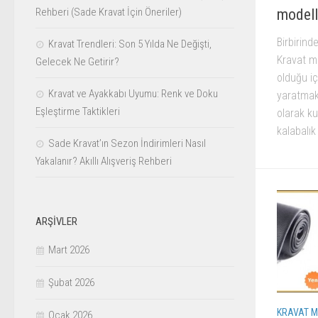
modell
Rehberi (Sade Kravat İçin Öneriler)
Birbirind
Kravat Trendleri: Son 5 Yılda Ne Değişti,
Kravat mo
Gelecek Ne Getirir?
olduğu iç
Kravat ve Ayakkabı Uyumu: Renk ve Doku
yaratmak 
Eşleştirme Taktikleri
olarak ku
kalabalık
Sade Kravat’ın Sezon İndirimleri Nasıl
Yakalanır? Akıllı Alışveriş Rehberi
ARŞIVLER
Mart 2026
Şubat 2026
KRAVAT M
Ocak 2026