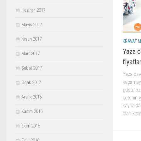
Haziran 2017
Mayıs 2017
Nisan 2017
KRAVAT M
Yaza ö
Mart 2017
fiyatla
Şubat 2017
Yaza özel
kaçırmayı
Ocak 2017
adeta öz
Aralık 2016
ketenin y
kaynakla
Kasım 2016
olan kete
Ekim 2016
Eylül 2016