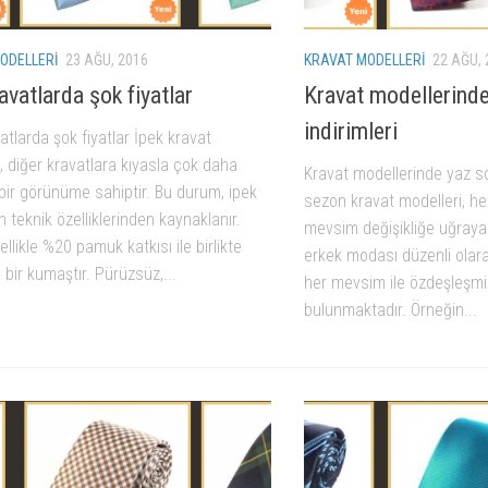
ODELLERI
23 AĞU, 2016
KRAVAT MODELLERI
22 AĞU, 
avatlarda şok fiyatlar
Kravat modellerind
indirimleri
atlarda şok fiyatlar İpek kravat
, diğer kravatlara kıyasla çok daha
Kravat modellerinde yaz so
 bir görünüme sahiptir. Bu durum, ipek
sezon kravat modelleri, her
 teknik özelliklerinden kaynaklanır.
mevsim değişikliğe uğrayan
ellikle %20 pamuk katkısı ile birlikte
erkek modası düzenli olar
n bir kumaştır. Pürüzsüz,...
her mevsim ile özdeşleşmiş
bulunmaktadır. Örneğin...