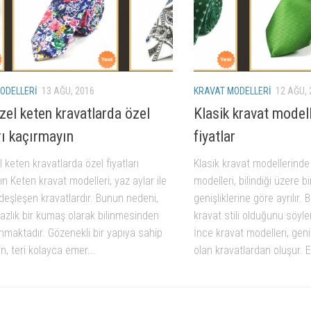
ODELLERI
13 AĞU, 2016
KRAVAT MODELLERI
12 AĞU, 
zel keten kravatlarda özel
Klasik kravat model
rı kaçırmayın
fiyatlar
 keten kravatlarda özel fiyatları
Klasik kravat modellerinde
n Keten kravat modelleri, yaz aylar ile
modelleri, bilindiği üzere b
deşleşen kravatlardır. Bunun nedeni,
genişliklerine göre ayrılı
azlık bir kumaş olarak bilinmesinden
kravat stili olduğunu söy
nmaktadır. Gözenekli bir yapıya sahip
İnce kravat modelleri, geniş
n, teri kolayca emer...
olan kravatlardan oluşur. E