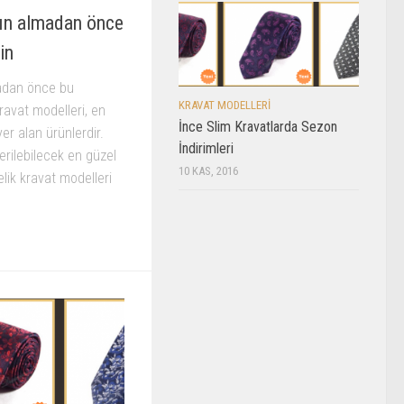
tın almadan önce
in
madan önce bu
KRAVAT MODELLERI
ravat modelleri, en
İnce Slim Kravatlarda Sezon
yer alan ürünlerdir.
İndirimleri
erilebilecek en güzel
10 KAS, 2016
elik kravat modelleri