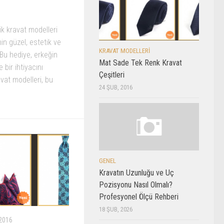
ik kravat modelleri
in güzel, estetik ve
KRAVAT MODELLERI
. Bu hediye, erkeğin
Mat Sade Tek Renk Kravat
 bir ihtiyacını
Çeşitleri
avat modelleri, bu
24 ŞUB, 2016
GENEL
Kravatın Uzunluğu ve Uç
Pozisyonu Nasıl Olmalı?
Profesyonel Ölçü Rehberi
18 ŞUB, 2026
2016