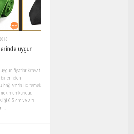
2016
lerinde uygun
 uygun fiyatlar Kravat
irbirlerinden
r. Bu bağlamda üç temek
lemek mümkündür.
liği 6.5 cm ve altı
n...