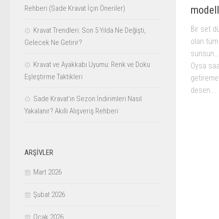
modell
Rehberi (Sade Kravat İçin Öneriler)
Bir set d
Kravat Trendleri: Son 5 Yılda Ne Değişti,
olan tüm
Gelecek Ne Getirir?
sunsun… 
Kravat ve Ayakkabı Uyumu: Renk ve Doku
Oysa saat
Eşleştirme Taktikleri
getiremey
desen...
Sade Kravat’ın Sezon İndirimleri Nasıl
Yakalanır? Akıllı Alışveriş Rehberi
ARŞIVLER
Mart 2026
Şubat 2026
Ocak 2026