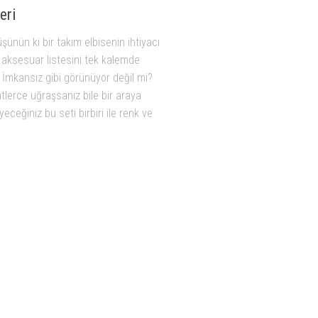
eri
üşünün ki bir takım elbisenin ihtiyacı
 aksesuar listesini tek kalemde
İmkansız gibi görünüyor değil mi?
lerce uğraşsanız bile bir araya
eceğiniz bu seti birbiri ile renk ve