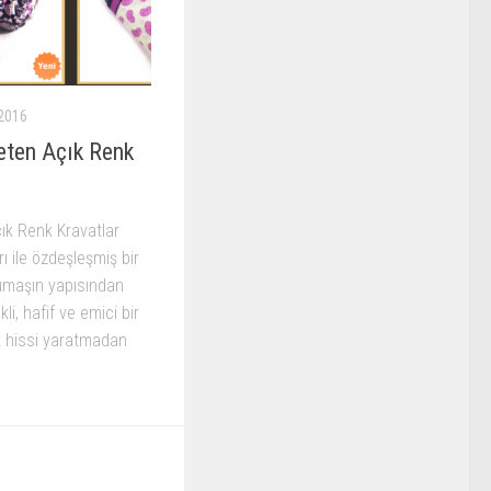
2016
eten Açık Renk
ık Renk Kravatlar
ı ile özdeşleşmiş bir
umaşın yapısından
li, hafif ve emici bir
k hissi yaratmadan