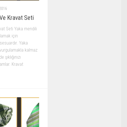
2016
Ve Kravat Seti
vat Seti Yaka mendili
ulamak için
ksesuardır. Yaka
ı vurgulamakla kalmaz
e şıklığınızı
amlar. Kravat