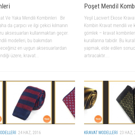
leri
Poşet Mendil Komb
vat Ve Yaka Mendili Kombinleri Bir
Yeşil Lacivert Ekose Krava
aha da çarpıcı ve ilgi çekici kılmanın
Kombin Kravat mendili ve k
ğru aksesuarları kullanmaktan geçer.
gömlek – kravat kombinleri 
dili modelleri, bu bakımdan
kurallarına tabidir. Bu kur
ileceğiniz en uygun aksesuarlardan
yapmak, elde edilen sonucu
ilindiği üzere, kravat...
artıracaktır....
ODELLERI
24 HAZ, 2016
KRAVAT MODELLERI
23 HAZ, 