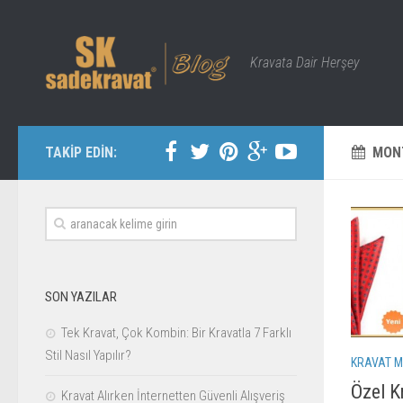
Kravata Dair Herşey
TAKİP EDİN:
MON
SON YAZILAR
Tek Kravat, Çok Kombin: Bir Kravatla 7 Farklı
Stil Nasıl Yapılır?
KRAVAT M
Özel K
Kravat Alırken İnternetten Güvenli Alışveriş