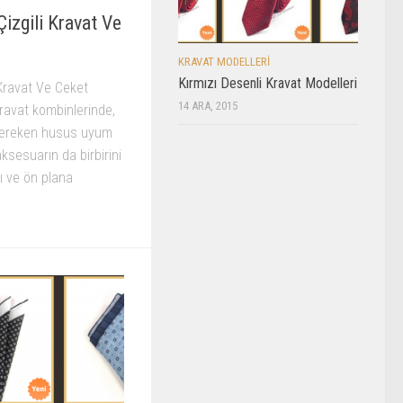
izgili Kravat Ve
KRAVAT MODELLERI
Kırmızı Desenli Kravat Modelleri
 Kravat Ve Ceket
14 ARA, 2015
kravat kombinlerinde,
i gereken husus uyum
aksesuarın da birbirini
 ve ön plana