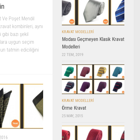
in
t Ve Poşet Mendil
ravat kombinleri, aynı
KRAVAT MODELLERI
gibi bazı şekil
Modası Geçmeyen Klasik Kravat
allara uygun seçim
Modelleri
n tatmin ediciliğini
22 TEM, 2019
KRAVAT MODELLERI
Örme Kravat
25 MAY, 2015
2016