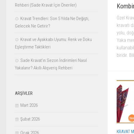
Kombin
Rehberi (Sade Kravat İçin Öneriler)
Özel Kra
Kravat Trendleri: Son 5 Yılda Ne Değişti,
kravatı d
Gelecek Ne Getirir?
yolu, do
Kravat ve Ayakkabı Uyumu: Renk ve Doku
Yaka men
Eşleştirme Taktikleri
kullanab
biridir. B
Sade Kravat’ın Sezon İndirimleri Nasıl
Yakalanır? Akıllı Alışveriş Rehberi
ARŞIVLER
Mart 2026
Şubat 2026
KRAVAT M
Ocak 2026