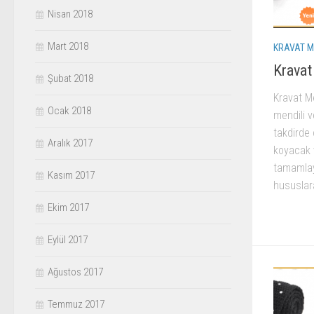
Nisan 2018
Mart 2018
KRAVAT M
Kravat
Şubat 2018
Kravat Me
Ocak 2018
mendili v
takdirde 
Aralık 2017
koyacak v
tamamlay
Kasım 2017
hususlara
Ekim 2017
Eylül 2017
Ağustos 2017
Temmuz 2017