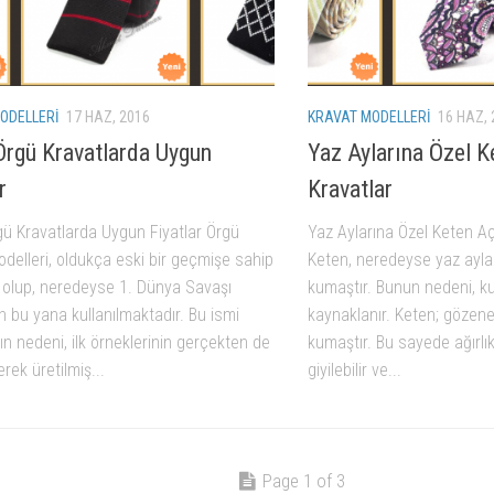
ODELLERI
17 HAZ, 2016
KRAVAT MODELLERI
16 HAZ, 
Örgü Kravatlarda Uygun
Yaz Aylarına Özel K
r
Kravatlar
gü Kravatlarda Uygun Fiyatlar Örgü
Yaz Aylarına Özel Keten Aç
delleri, oldukça eski bir geçmişe sahip
Keten, neredeyse yaz aylar
r olup, neredeyse 1. Dünya Savaşı
kumaştır. Bunun nedeni, k
an bu yana kullanılmaktadır. Bu ismi
kaynaklanır. Keten; gözenek
ın nedeni, ilk örneklerinin gerçekten de
kumaştır. Bu sayede ağırlı
erek üretilmiş...
giyilebilir ve...
Page 1 of 3