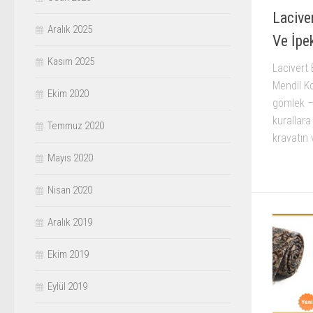
Lacive
Aralık 2025
Ve İpe
Kasım 2025
Lacivert 
Mendil Ko
Ekim 2020
gömlek –
kurallara
Temmuz 2020
kravatın 
Mayıs 2020
Nisan 2020
Aralık 2019
Ekim 2019
Eylül 2019