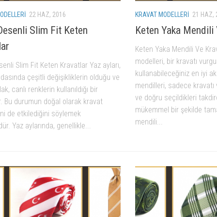
ODELLERI
22 HAZ, 2016
KRAVAT MODELLERI
21 HAZ, 
Desenli Slim Fit Keten
Keten Yaka Mendili 
lar
Keten Yaka Mendili Ve Kra
modelleri, bir kravatı vurg
enli Slim Fit Keten Kravatlar Yaz ayları,
kullanabileceğiniz en iyi a
asında çeşitli değişikliklerin olduğu ve
mendilleri, sadece kravat
k, canlı renklerin kullanıldığı bir
ve doğru seçildikleri takdird
. Bu durumun doğal olarak kravat
mükemmel bir şekilde tam
ni de etkilediğini söylemek
mendili...
. Yaz aylarında, genellikle...