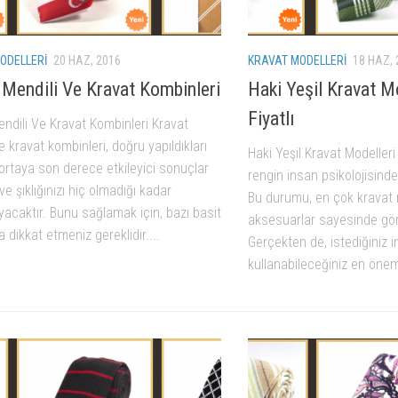
ODELLERI
20 HAZ, 2016
KRAVAT MODELLERI
18 HAZ, 
 Mendili Ve Kravat Kombinleri
Haki Yeşil Kravat M
Fiyatlı
ndili Ve Kravat Kombinleri Kravat
e kravat kombinleri, doğru yapıldıkları
Haki Yeşil Kravat Modelleri
ortaya son derece etkileyici sonuçlar
rengin insan psikolojisinde a
e şıklığınızı hiç olmadığı kadar
Bu durumu, en çok kravat m
acaktır. Bunu sağlamak için, bazı basit
aksesuarlar sayesinde g
 dikkat etmeniz gereklidir....
Gerçekten de, istediğiniz i
kullanabileceğiniz en öneml