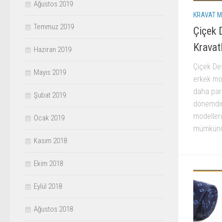
Ağustos 2019
KRAVAT M
Temmuz 2019
Çiçek 
Kravat
Haziran 2019
Çiçek Des
Mayıs 2019
erkek mod
daha parla
Şubat 2019
dönemdir
modelleri
Ocak 2019
mümkündür
Kasım 2018
Ekim 2018
Eylül 2018
Ağustos 2018