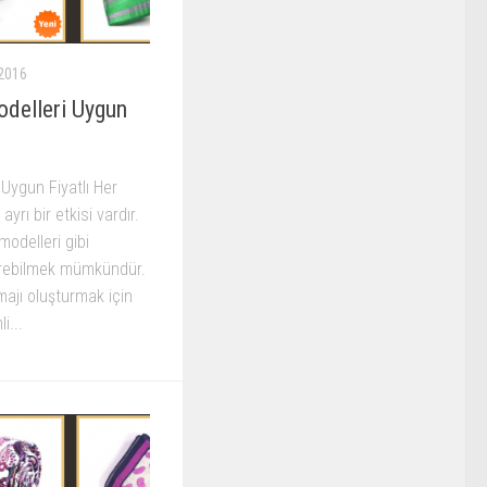
2016
odelleri Uygun
 Uygun Fiyatlı Her
yrı bir etkisi vardır.
odelleri gibi
örebilmek mümkündür.
majı oluşturmak için
i...