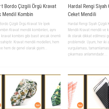
rt Bordo Çizgili Örgü Kravat
Hardal Rengi Siyah Ç
k Mendil Kombin
Ceket Mendili
Bordo Çizgili Örgü Kravat Ve İpek
Hardal Rengi Siyah Çizgili
mbin Kravat mendili kombinleri, aynı
Mendili Kravat mendili ve 
 kravat kombini gibi basit ancak önemli
ilk olarak dikkat edilmes
 sahiptir. Kravat mendili modelleri, hem
problemidir. Uyum, her iki 
ve hem de genel olarak giyim...
vurgulaması, tamamlaması
çıkarması anlamındadır....