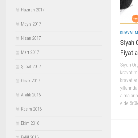
Haziran 2017
Mayıs 2017
KRAVAT M
Nisan 2017
Siyah 
Fiyatla
Mart 2017
Siyah Ör
Şubat 2017
kravat mo
kravatla
Ocak 2017
yıllarınd
Aralık 2016
almaların
elde örül
Kasım 2016
Ekim 2016
Eylül 2016