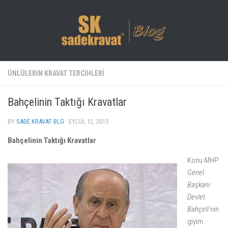
ÜNLÜLERIN KRAVAT TERCIHLERI
Bahçelinin Taktığı Kravatlar
BY
SADE KRAVAT BLG
· EYLÜL 12, 2015
Bahçelinin Taktığı Kravatlar
Konu
MHP
Genel
Başkanı
Devlet
Bahçeli
’nin
giyim