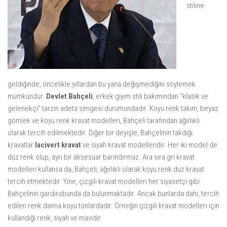
stiline
geldiğinde, öncelikle yıllardan bu yana değişmediğini söylemek
mümkündür.
Devlet Bahçeli
, erkek giyim stili bakımından “klasik ve
gelenekçi” tarzın adeta simgesi durumundadır. Koyu renk takım, beyaz
gömlek ve koyu renk kravat modelleri, Bahçeli tarafından ağırlıklı
olarak tercih edilmektedir. Diğer bir deyişle, Bahçelinin takdığı
kravatlar
lacivert kravat
ve siyah kravat modelleridir. Her iki model de
düz renk olup, ayrı bir aksesuar barındırmaz. Ara sıra gri kravat
modelleri kullansa da, Bahçeli, ağırlıklı olarak koyu renk düz kravat
tercih etmektedir. Yine, çizgili kravat modelleri her siyasetçi gibi
Bahçelinin gardırobunda da bulunmaktadır. Ancak bunlarda dahi, tercih
edilen renk daima koyu tonlardadır. Örneğin çizgili kravat modelleri için
kullandığı renk, siyah ve mavidir.