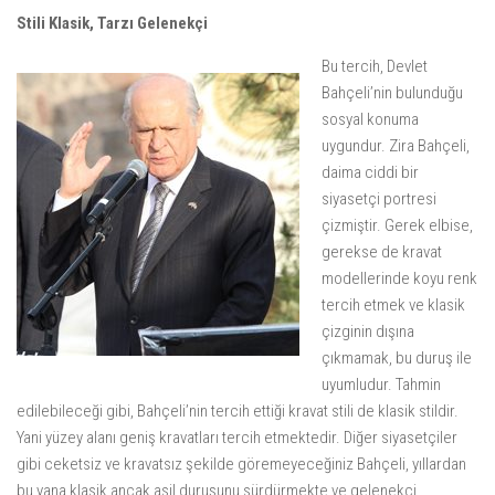
Stili Klasik, Tarzı Gelenekçi
Bu tercih, Devlet
Bahçeli’nin bulunduğu
sosyal konuma
uygundur. Zira Bahçeli,
daima ciddi bir
siyasetçi portresi
çizmiştir. Gerek elbise,
gerekse de kravat
modellerinde koyu renk
tercih etmek ve klasik
çizginin dışına
çıkmamak, bu duruş ile
uyumludur. Tahmin
edilebileceği gibi, Bahçeli’nin tercih ettiği kravat stili de klasik stildir.
Yani yüzey alanı geniş kravatları tercih etmektedir. Diğer siyasetçiler
gibi ceketsiz ve kravatsız şekilde göremeyeceğiniz Bahçeli, yıllardan
bu yana klasik ancak asil duruşunu sürdürmekte ve gelenekçi