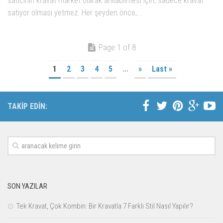
satıcının kravat market olarak anılabilmesi için, sadece kravat
satıyor olması yetmez. Her şeyden önce,...
Page 1 of 8
1
2
3
4
5
...
»
Last »
TAKİP EDİN:
SON YAZILAR
Tek Kravat, Çok Kombin: Bir Kravatla 7 Farklı Stil Nasıl Yapılır?