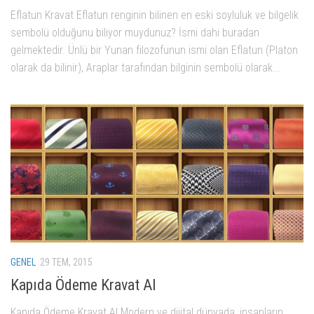
Eflatun Kravat Eflatun renginin bilinen en eski soyluluk ve bilgelik
sembolü olduğunu biliyor muydunuz? İsmi dahi buradan
gelmektedir. Ünlü bir Yunan filozofunun ismi olan Eflatun (Platon
olarak da bilinir), Araplar tarafından bilginin sembolü olarak...
GENEL
29 TEM, 2015
Kapıda Ödeme Kravat Al
Kapıda Ödeme Kravat Al Modern ve dijital dünyada, insanların