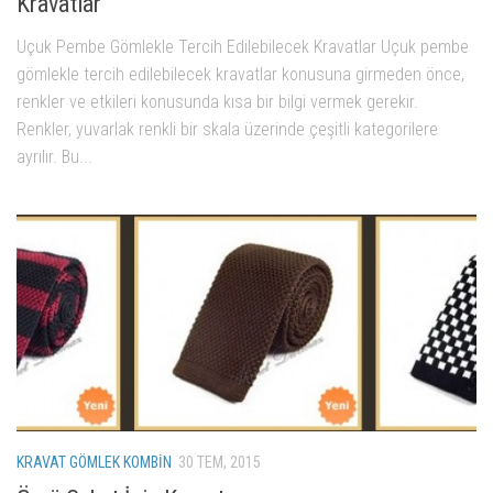
Kravatlar
Uçuk Pembe Gömlekle Tercih Edilebilecek Kravatlar Uçuk pembe
gömlekle tercih edilebilecek kravatlar konusuna girmeden önce,
renkler ve etkileri konusunda kısa bir bilgi vermek gerekir.
Renkler, yuvarlak renkli bir skala üzerinde çeşitli kategorilere
ayrılır. Bu...
KRAVAT GÖMLEK KOMBIN
30 TEM, 2015