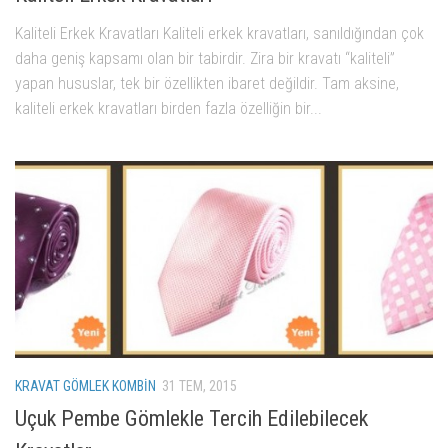
Kaliteli Erkek Kravatları Kaliteli erkek kravatları, sanıldığından çok
daha geniş kapsamı olan bir tabirdir. Zira bir kravatı “kaliteli”
yapan hususlar, tek bir özellikten ibaret değildir. Tam aksine,
kaliteli erkek kravatları birden fazla özelliğin bir...
KRAVAT GÖMLEK KOMBIN
31 TEM, 2015
Uçuk Pembe Gömlekle Tercih Edilebilecek