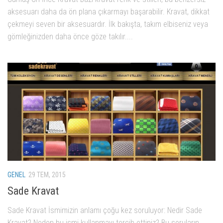
aksesuarı daha da ön plana çıkarmayı başarabilir. Kravat, dikkat
çekmeyi seven bir aksesuardır. İlk bakışta, takım elbiseniz veya
gömleğinizden daha önce göze takılır....
GENEL
29 TEM, 2015
Sade Kravat
Sade Kravat İsmimizin anlamı çoğu kez soruluyor: Nedir Sade
Kravat? Neden bu ismi kullanmayı tercih ettiniz? Bu soruların