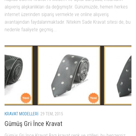
alışveriş alışkanlıkları da değişmiştir. Günümüzde, hemen herkes
internet üzerinden sipariş vermekte ve online alışveriş
avantajından faydalanmaktadır. Nitekim Sade Kravat sitesi de, bu
nedenle faaliyete geçmiş...
KRAVAT MODELLERI
29 TEM, 2015
Gümüş Gri İnce Kravat
Gümüş Gri İnce Kravat Bazı kravat renk ve stilleri, bu benzersiz