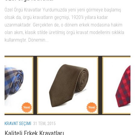
Özel Örgü Kravatlar Yurdumuzda yeni yeni görmeye başlamış
olsak da, örgü kravatların geçmişi, 1920’li yıllara kadar
uzanmaktadır. Gerçekten de, o dönem erkek modasına hakim
olan akım, klasik stilde üretilmiş örgü kravat modellerini sıklıkla
kullanmıştır. Dönemin...
KRAVAT SEÇIMI
31 TEM, 2015
Kaliteli Erkek Kravatları