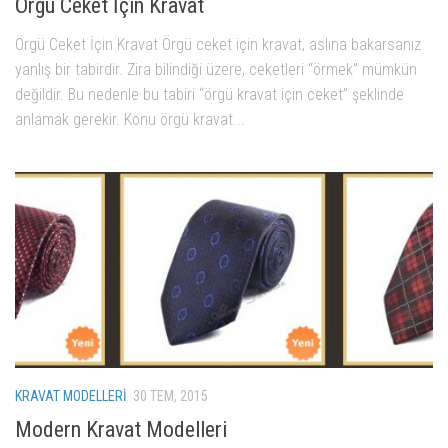
Örgü Ceket İçin Kravat
Örgü Ceket İçin Kravat Örgü ceket için kravat, aslına bakarsanız
yanlış bir tabirdir. Zira bilindiği üzere, ceketleri “örmek” mümkün
değildir. Bu nedenle bu tabiri “örgü kravat için ceket” şeklinde
anlamak gerekir. Konu örgü kravat...
KRAVAT MODELLERI
30 TEM, 2015
Modern Kravat Modelleri