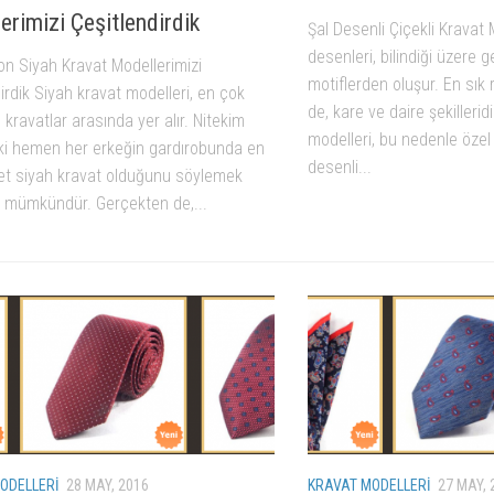
erimizi Çeşitlendirdik
Şal Desenli Çiçekli Kravat 
desenleri, bilindiği üzere 
on Siyah Kravat Modellerimizi
motiflerden oluşur. En sık
irdik Siyah kravat modelleri, en çok
de, kare ve daire şekillerid
n kravatlar arasında yer alır. Nitekim
modelleri, bu nedenle özel 
i hemen her erkeğin gardırobunda en
desenli...
det siyah kravat olduğunu söylemek
la mümkündür. Gerçekten de,...
ODELLERI
28 MAY, 2016
KRAVAT MODELLERI
27 MAY, 