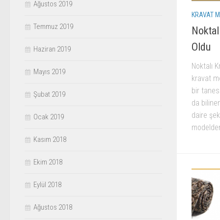
Ağustos 2019
KRAVAT M
Temmuz 2019
Noktal
Oldu
Haziran 2019
Noktalı K
Mayıs 2019
kravat mo
bir tanes
Şubat 2019
da biline
daire şek
Ocak 2019
modelden
Kasım 2018
Ekim 2018
Eylül 2018
Ağustos 2018