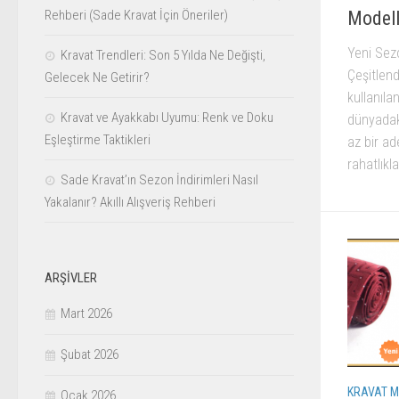
Modell
Rehberi (Sade Kravat İçin Öneriler)
Yeni Sez
Kravat Trendleri: Son 5 Yılda Ne Değişti,
Çeşitlend
Gelecek Ne Getirir?
kullanıla
Kravat ve Ayakkabı Uyumu: Renk ve Doku
dünyadak
Eşleştirme Taktikleri
az bir a
rahatlık
Sade Kravat’ın Sezon İndirimleri Nasıl
Yakalanır? Akıllı Alışveriş Rehberi
ARŞIVLER
Mart 2026
Şubat 2026
KRAVAT M
Ocak 2026