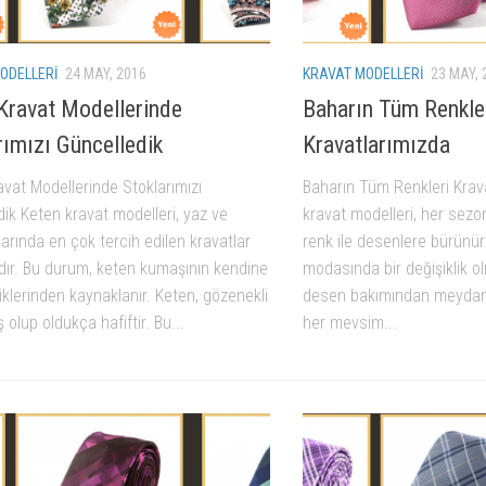
ODELLERI
24 MAY, 2016
KRAVAT MODELLERI
23 MAY, 
Kravat Modellerinde
Baharın Tüm Renkle
rımızı Güncelledik
Kravatlarımızda
vat Modellerinde Stoklarımızı
Baharın Tüm Renkleri Krav
ik Keten kravat modelleri, yaz ve
kravat modelleri, her sezo
arında en çok tercih edilen kravatlar
renk ile desenlere bürünür
dır. Bu durum, keten kumaşının kendine
modasında bir değişiklik o
iklerinden kaynaklanır. Keten, gözenekli
desen bakımından meydana 
 olup oldukça hafiftir. Bu...
her mevsim...