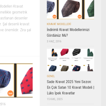
Modelleri Kravat
genellikle geometrik
 rastlanan desenler
ir. Şal desenli kravat
KRAVAT MODELLERI
İndirimli Kravat Modellerimizi
ve önemlidir. Zira şal
Gördünüz Mü?
3 HAZ, 2016
GENEL
Sade Kravat 2025 Yeni Sezon:
En Çok Satan 10 Kravat Modeli |
Lüks İpek Kravatlar
15 KAS, 2025
2016