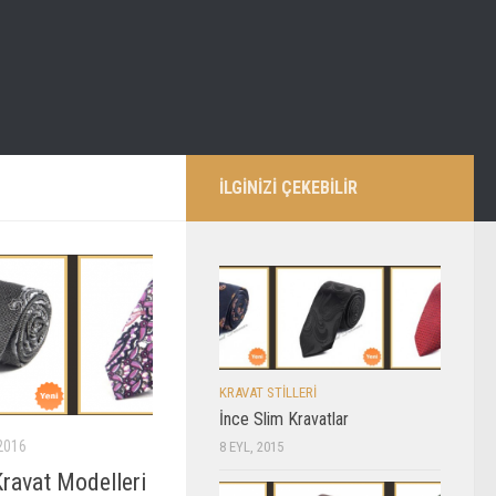
İLGİNİZİ ÇEKEBİLİR
KRAVAT STILLERI
İnce Slim Kravatlar
2016
8 EYL, 2015
Kravat Modelleri