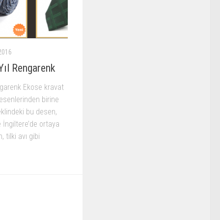
2016
Yıl Rengarenk
ngarenk Ekose kravat
desenlerinden birine
eklindeki bu desen,
 İngiltere’de ortaya
 tilki avı gibi