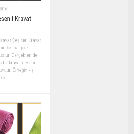
2016
senli Kravat
ravat Çeşitleri Kravat
 modasına göre
sustur. Gerçekten de,
 bir kravat deseni
dür. Örneğin kış
ik...