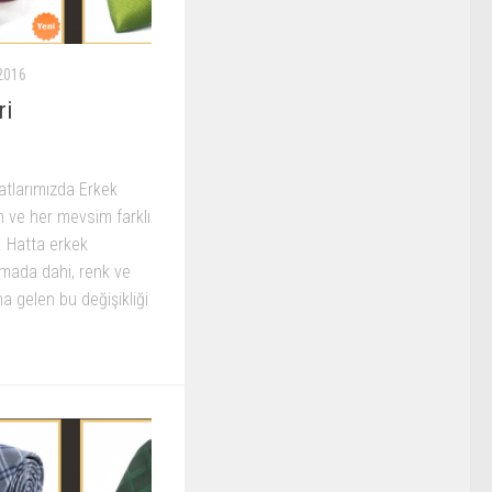
2016
ri
atlarımızda Erkek
n ve her mevsim farklı
. Hatta erkek
lmada dahi, renk ve
gelen bu değişikliği