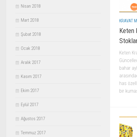
Nisan 2018
Mart 2018
KRAVAT M
Keten 
Şubat 2018
Stokla
Ocak 2018
Keten Kra
Güncelled
Aralık 2017
bahar ayl
arasında
Kasım 2017
has özell
Ekim 2017
bir kumaş
Eylül 2017
Ağustos 2017
Temmuz 2017