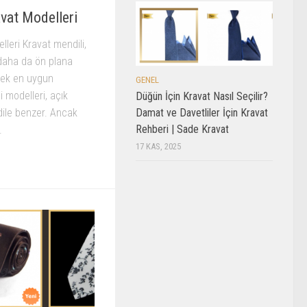
avat Modelleri
lleri Kravat mendili,
 daha da ön plana
ecek en uygun
GENEL
 modelleri, açık
Düğün İçin Kravat Nasıl Seçilir?
ile benzer. Ancak
Damat ve Davetliler İçin Kravat
Rehberi | Sade Kravat
.
17 KAS, 2025