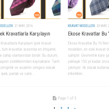
ODELLERI
21 MAY, 2016
KRAVAT MODELLERI
20 MAY, 
ek Kravatlarla Karşılayın
Ekose Kravatlar Bu 
 Kravatlarla Karşılayın İpek kravat
Ekose Kravatlar Bu Yıl Re
, tüm kravatlar arasında en ihtişamlı
modelleri, en eski kravat 
sahip olanlarından biridir. Bu durum,
sahiptir. Geometrik kare ş
şının özelliklerinden kaynaklanır. Tarih
yaklaşık 150 yıl kadar önce
zenginlik ve asaletin simgesi olarak
çıkmıştır. İlk olarak kullanan,
 ipek, parlak ve canlı...
etkinlikler...
Page 1 of 3
1
2
3
»