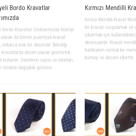
yeli Bordo Kravatlar
Kırmızı Mendilli Kr
rımızda
Kırmızı Mendilli Kravat Mode
bir kravatı vurgulamak ve
i Bordo Kravatlar Stoklarımızda Noktalı
çıkarmak için kullanılabil
 olarak da bilinen puantiyeli kravat
aksesuardır. Kravat mendili
, oldukça eski bir desendir. Bilindiği
haldeyken normal bir mend
u kravatlarda desen olarak geometrik
kumaşı ve deseni elbette..
i kullanılır. Dairelerin sayısı ve ebatları,
modele değişiklik gösterir....