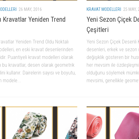
ODELLERI
26 MAY, 2016
KRAVAT MODELLERI
25 MAY, 
ı Kravatlar Yeniden Trend
Yeni Sezon Çiçek De
Çeşitleri
ravatlar Yeniden Trend Oldu Noktalı
Yeni Sezon Çiçek Desenli K
delleri, en eski kravat desenlerinden
desenleri, erkek ve sezon
idir. Puantiyeli kravat modelleri olarak
değişiklik gösteren bir hu
n bu kravatlar, desen olarak geometrik
her mevsim ile özdeşleşmiş
lini kullanır. Dairelerin sayısı ve boyutu,
olduğunu söylemek mümkün
 modele...
mevsimi, genellikle geometr