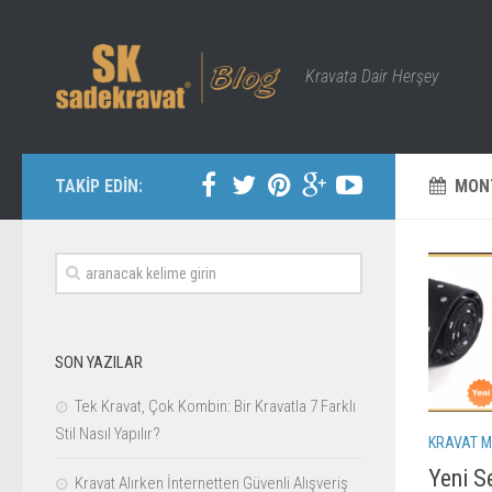
Kravata Dair Herşey
TAKİP EDİN:
MON
SON YAZILAR
Tek Kravat, Çok Kombin: Bir Kravatla 7 Farklı
Stil Nasıl Yapılır?
KRAVAT M
Yeni S
Kravat Alırken İnternetten Güvenli Alışveriş