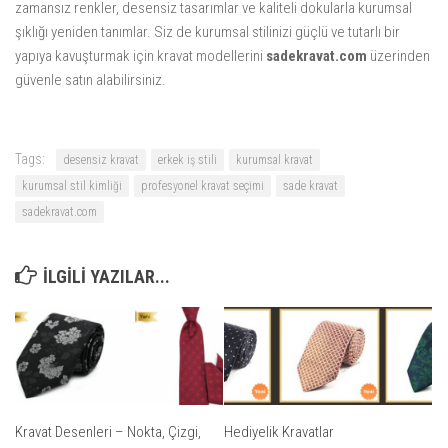
zamansız renkler, desensiz tasarımlar ve kaliteli dokularla kurumsal
şıklığı yeniden tanımlar. Siz de kurumsal stilinizi güçlü ve tutarlı bir
yapıya kavuşturmak için kravat modellerini
sadekravat.com
üzerinden
güvenle satın alabilirsiniz.
Tags:
desensiz kravat
erkek iş stili
kurumsal kravat
kurumsal stil kimliği
profesyonel kravat seçimi
sade kravat
sadekravat.com
ILGILI YAZILAR...
Kravat Desenleri – Nokta, Çizgi,
Hediyelik Kravatlar